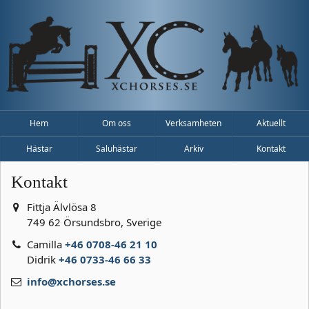
Hem
Om oss
Verksamheten
Aktuellt
Hästar
Saluhästar
Arkiv
Kontakt
Kontakt
Fittja Älvlösa 8
749 62 Örsundsbro, Sverige
Camilla
+46 0708-46 21 10
Didrik
+46 0733-46 66 33
info@xchorses.se